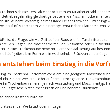
 rechnet sich nicht erst ab einer bestimmten Mitarbeiterzahl, sonde
in Betrieb regelmäßig gleichartige Bauteile wie Nischen, Eckelemente 
ch strukturierte Vorfertigung messbare Effizienzgewinne. Erfahrungsw
wei bis fünf Mitarbeitern von einem systematischen Plattenmaterial-Zu
öße ist die Frage, wie viel Zeit auf der Baustelle für Zuschnittarbeiten
nreißen, Sägen und Nachbearbeiten von Gipskarton oder Holzverbun
zial. Kleine Trockenbaubetriebe mit klarer Spezialisierung auf besti
 sie häufig dieselben Formteile in wechselnden Stückzahlen benötigen
 entstehen beim Einstieg in die Vorf
tigung im Trockenbau erfordert vor allem eine geeignete Maschine für 
d Platz in der Werkstatt oder auf dem Firmengelände. Die Anschaffun
ne im Trockenbau variieren je nach Ausstattung und Maschinentyp. H
- und Sägetische bieten mehr Präzision und höheren Durchsatz.
 folgende Kostenpunkte an:
splatzes in der Werkstatt oder im Lager