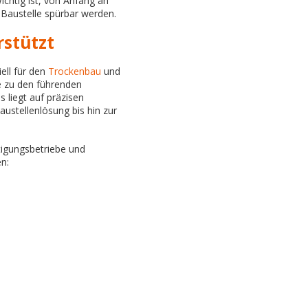
ichtig ist, von Anfang an
r Baustelle spürbar werden.
rstützt
ell für den
Trockenbau
und
te zu den führenden
 liegt auf präzisen
austellenlösung bis hin zur
tigungsbetriebe und
en: