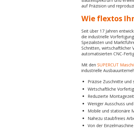
Bauteilspektrum und erweit
auf Präzision und reproduzi
Wie flextos I
Seit über 17 Jahren entwic
die industrielle Vorfertigu
Spezialisten und Marktführ
Schnitten, wirtschaftlicher
automatisierten CNC-Ferti
Mit den
SUPERCUT Maschi
industrielle Ausbauunterneh
Präzise Zuschnitte und
Wirtschaftliche Vorfert
Reduzierte Montagezeit
Weniger Ausschuss und 
Mobile und stationäre M
Nahezu staubfreies Arb
Von der Einzelmaschine