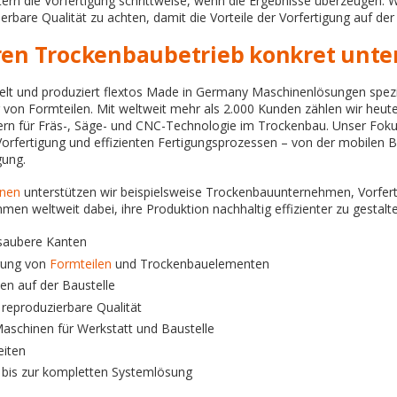
ern die Vorfertigung schrittweise, wenn die Ergebnisse überzeugen. W
erbare Qualität zu achten, damit die Vorteile der Vorfertigung auf de
hren Trockenbaubetrieb konkret unte
kelt und produziert flextos Made in Germany Maschinenlösungen spezi
ng von Formteilen. Mit weltweit mehr als 2.000 Kunden zählen wir heu
ern für Fräs-, Säge- und CNC-Technologie im Trockenbau. Unser Fokus
 Vorfertigung und effizienten Fertigungsprozessen – von der mobilen B
gung.
nen
unterstützen wir beispielsweise Trockenbauunternehmen, Vorfer
men weltweit dabei, ihre Produktion nachhaltig effizienter zu gestalt
 saubere Kanten
igung von
Formteilen
und Trockenbauelementen
en auf der Baustelle
reproduzierbare Qualität
aschinen für Werkstatt und Baustelle
eiten
 bis zur kompletten Systemlösung