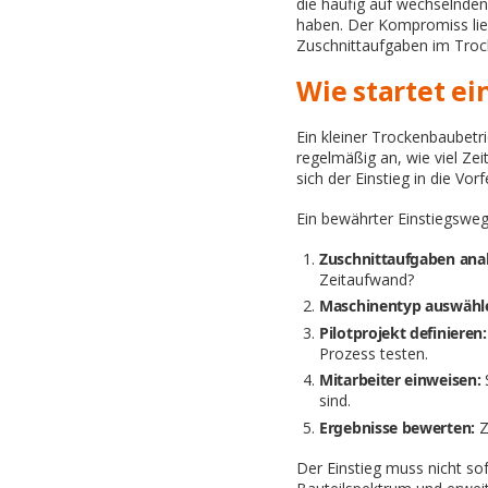
die häufig auf wechselnden
haben. Der Kompromiss liegt
Zuschnittaufgaben im Trock
Wie startet ei
Ein kleiner Trockenbaubetr
regelmäßig an, wie viel Zei
sich der Einstieg in die Vor
Ein bewährter Einstiegsweg
Zuschnittaufgaben anal
Zeitaufwand?
Maschinentyp auswähl
Pilotprojekt definieren:
Prozess testen.
Mitarbeiter einweisen:
sind.
Ergebnisse bewerten:
Z
Der Einstieg muss nicht sof