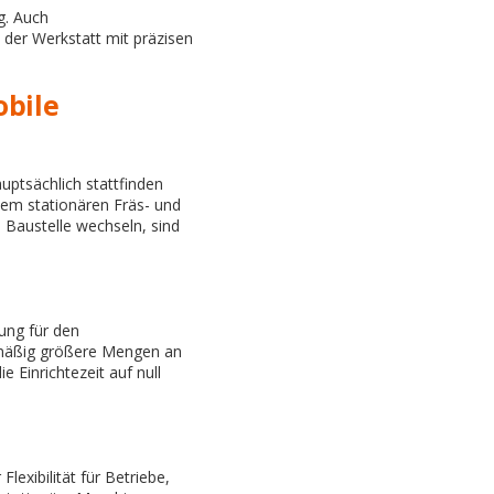
g. Auch
 der Werkstatt mit präzisen
obile
uptsächlich stattfinden
inem stationären Fräs- und
d Baustelle wechseln, sind
tung für den
elmäßig größere Mengen an
 Einrichtezeit auf null
lexibilität für Betriebe,