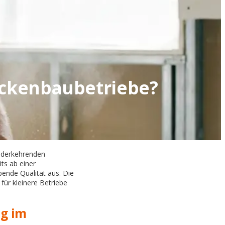
rockenbaubetriebe?
iederkehrenden
its ab einer
ende Qualität aus. Die
für kleinere Betriebe
ng im