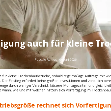
tigung auch für kleine T
Pascale Ramos
·
04 Juni 2026
ch für kleine Trockenbaubetriebe, sobald regelmäßige Aufträge mit w
 Der Einstieg erfordert keine großen Investitionen und zahlt sich bere
ge durch weniger Verschnitt, kürzere Montagezeiten und gleichbleib
b wann, wie und mit welchen Mitteln sich Vorfertigung im Trockenbau 
triebsgröße rechnet sich Vorfertigu