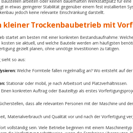
 Baustellen arbeiten oder keinen dauerhaften Werkstattplatz für eine
 in etwas geringerer Stabilität gegenüber einem fest installierten S
enbau jedoch keine relevante Einschränkung darstellt.
n kleiner Trockenbaubetrieb mit Vor
ieb startet am besten mit einer konkreten Bestandsaufnahme: Welche
t kosten sie aktuell, und welche Bauteile werden am häufigsten benöti
fertigung gezielt planen, ohne unnötige Investitionen zu tätigen.
 sieht so aus:
ysieren:
Welche Formteile fallen regelmäßig an? Wo entsteht auf der
en:
Stationär oder mobil, je nach Arbeitsort und Platzverhältnissen.
Einen konkreten Auftrag oder Bauteiltyp als erstes Vorfertigungspro
Sicherstellen, dass alle relevanten Personen mit der Maschine und de
eit, Materialverbrauch und Qualität vor und nach der Vorfertigung ver
ort vollständig sein. Viele Betriebe beginnen mit einem Maschinentyp 