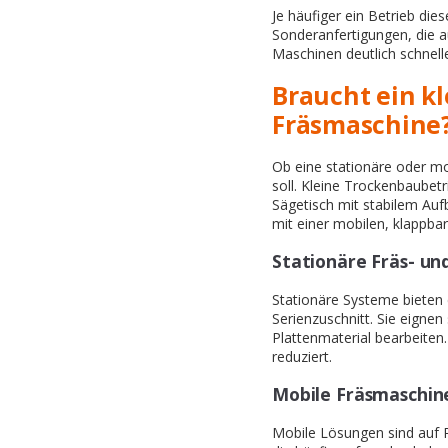
Je häufiger ein Betrieb die
Sonderanfertigungen, die a
Maschinen deutlich schnelle
Braucht ein kl
Fräsmaschine
Ob eine stationäre oder mo
soll. Kleine Trockenbaubetr
Sägetisch mit stabilem Aufb
mit einer mobilen, klappba
Stationäre Fräs- un
Stationäre Systeme bieten e
Serienzuschnitt. Sie eigne
Plattenmaterial bearbeiten.
reduziert.
Mobile Fräsmaschin
Mobile Lösungen sind auf Ro