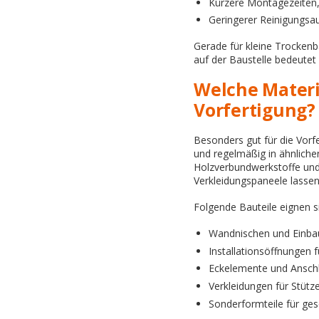
Kürzere Montagezeiten
Geringerer Reinigungsa
Gerade für kleine Trockenba
auf der Baustelle bedeutet
Welche Materi
Vorfertigung?
Besonders gut für die Vorfe
und regelmäßig in ähnliche
Holzverbundwerkstoffe und 
Verkleidungspaneele lassen 
Folgende Bauteile eignen si
Wandnischen und Einba
Installationsöffnungen 
Eckelemente und Anschl
Verkleidungen für Stütz
Sonderformteile für ge