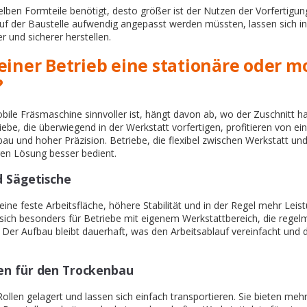
selben Formteile benötigt, desto größer ist der Nutzen der Vorfertigun
uf der Baustelle aufwendig angepasst werden müssten, lassen sich in
r und sicherer herstellen.
einer Betrieb eine stationäre oder m
?
bile Fräsmaschine sinnvoller ist, hängt davon ab, wo der Zuschnitt ha
iebe, die überwiegend in der Werkstatt vorfertigen, profitieren von e
au und hoher Präzision. Betriebe, die flexibel zwischen Werkstatt un
ren Lösung besser bedient.
d Sägetische
ine feste Arbeitsfläche, höhere Stabilität und in der Regel mehr Leis
n sich besonders für Betriebe mit eigenem Werkstattbereich, die reg
 Der Aufbau bleibt dauerhaft, was den Arbeitsablauf vereinfacht und die
en für den Trockenbau
llen gelagert und lassen sich einfach transportieren. Sie bieten mehr F