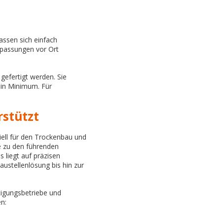
lassen sich einfach
Anpassungen vor Ort
efertigt werden. Sie
ein Minimum. Für
rstützt
iell für den Trockenbau und
e zu den führenden
 liegt auf präzisen
austellenlösung bis hin zur
tigungsbetriebe und
en: