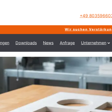
+49 80359660
Wir suchen Verstärkung für un
ungen
Downloads
News
Anfrage
Unternehmen