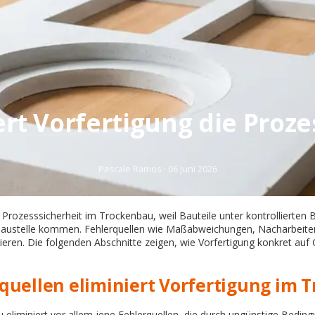
rt Vorfertigung die Proze
Pascale Ramos
·
06 Juni 2026
 Prozesssicherheit im Trockenbau, weil Bauteile unter kontrollierten 
 Baustelle kommen. Fehlerquellen wie Maßabweichungen, Nacharbeit
zieren. Die folgenden Abschnitte zeigen, wie Vorfertigung konkret auf 
quellen eliminiert Vorfertigung im 
 eliminiert vor allem jene Fehlerquellen, die durch ungünstige Beding