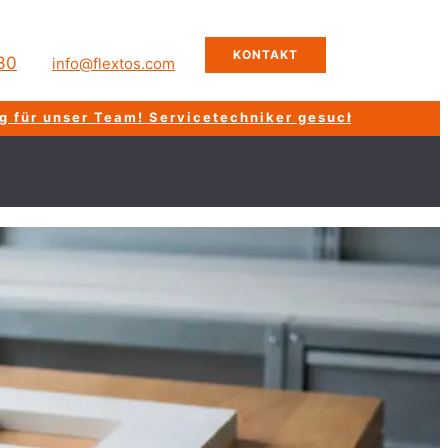
KONTAKT
30
info@flextos.com
ser Team!
Servicetechniker gesucht!