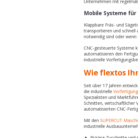
Unternehmen mit regelmäßi
Mobile Systeme für 
Klappbare Fräs- und Sägetis
transportieren und schnell
notwendig sind oder wenn k
CNC-gesteuerte Systeme ko
automatisieren den Fertig
industrielle Vorfertigungsb
Wie flextos I
Seit über 17 Jahren entwic
die industrielle
Vorfertigun
Spezialisten und Marktführ
Schnitten, wirtschaftlicher
automatisierten CNC-Ferti
Mit den
SUPERCUT Maschi
industrielle Ausbauunterneh
Präzise Zuschnitte und