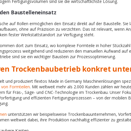
gem Fertigungsvolumen sind sie die wirtschaftlichste Lösung.
den Baustelleneinsatz
che auf Rollen ermöglichen den Einsatz direkt auf der Baustelle. Sie 
 aufbauen, ohne auf Präzision zu verzichten. Das ist relevant, wenn 
ein fester Werkstattstandort zur Verfügung steht.
mmen dort zum Einsatz, wo komplexe Formteile in hoher Stückzahl g
ungsprozess weitgehend und reduzieren den manuellen Aufwand auf 
etriebe sind sie ein wichtiger Baustein zur Prozessoptimierung.
hren Trockenbaubetrieb konkret unte
kelt und produziert flextos Made in Germany Maschinenlösungen spez
g von Formteilen
. Mit weltweit mehr als 2.000 Kunden zählen wir heut
ern für Fräs-, Säge- und CNC-Technologie im Trockenbau. Unser Fokus
 Vorfertigung und effizienten Fertigungsprozessen – von der mobilen B
gung.
nen
unterstützen wir beispielsweise Trockenbauunternehmen, Vorfer
men weltweit dabei, ihre Produktion nachhaltig effizienter zu gestalt
 saubere Kanten