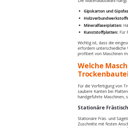
Die Materialauswahl hängt
Gipskarton und Gipsfas
Holzverbundwerkstoffe
Mineralfaserplatten:
Häu
Kunststoffplatten:
Für 
Wichtig ist, dass die einge
erfordern unterschiedliche
profitiert von Maschinen mit
Welche Maschi
Trockenbautei
Für die Vorfertigung von T
saubere Kanten bei Platte
handgeführte Maschinen, s
Stationäre Frästisc
Stationäre Fräs- und Sägeti
Zuschnitte mit festen Ansc