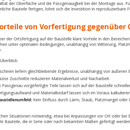
ualität der Oberfläche und die Passgenauigkeit bei der Montage aus. 
liche Bauteile fertigen, lohnt sich die Investition in reproduzierbare
Vorteile von Vorfertigung gegenüber 
er der Ortsfertigung auf der Baustelle klare Vorteile in den Bereichen 
tehen unter optimalen Bedingungen, unabhängig von Witterung, Platzm
.
Überblick:
chinen liefern gleichbleibende Ergebnisse, unabhängig von äußeren E
zise Zuschnitte reduzieren Materialverlust und Nacharbeit.
:
Passgenau vorgefertigte Teile lassen sich auf der Baustelle schnelle
tigungsaufwand und Materialbedarf lassen sich im Voraus kalkulieren
ustellenumfeld:
Kein Einfluss durch Lärm, Staub, Platzmangel oder 
nchen Situationen notwendig, etwa bei Anpassungen vor Ort oder bei Ei
e Bauteile, die in Serie oder nach bekannten Maßen gefertigt werden, 