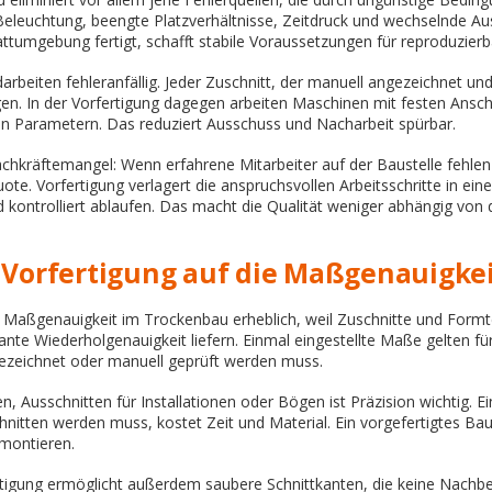
eleuchtung, beengte Platzverhältnisse, Zeitdruck und wechselnde Au
attumgebung fertigt, schafft stabile Voraussetzungen für reproduzierb
arbeiten fehleranfällig. Jeder Zuschnitt, der manuell angezeichnet und
n. In der Vorfertigung dagegen arbeiten Maschinen mit festen Ansc
n Parametern. Das reduziert Ausschuss und Nacharbeit spürbar.
hkräftemangel: Wenn erfahrene Mitarbeiter auf der Baustelle fehlen
quote. Vorfertigung verlagert die anspruchsvollen Arbeitsschritte in ei
d kontrolliert ablaufen. Das macht die Qualität weniger abhängig von
h Vorfertigung auf die Maßgenauigkei
e Maßgenauigkeit im Trockenbau erheblich, weil Zuschnitte und Formt
ante Wiederholgenauigkeit liefern. Einmal eingestellte Maße gelten für 
gezeichnet oder manuell geprüft werden muss.
, Ausschnitten für Installationen oder Bögen ist Präzision wichtig. Ei
hnitten werden muss, kostet Zeit und Material. Ein vorgefertigtes Ba
 montieren.
tigung ermöglicht außerdem saubere Schnittkanten, die keine Nachbe