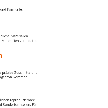
und Formteile.
edliche Materialien
Materialien verarbeitet,
n
e präzise Zuschnitte und
ungsprofil kommen
glichen reproduzierbare
nd Sonderformteilen. Für