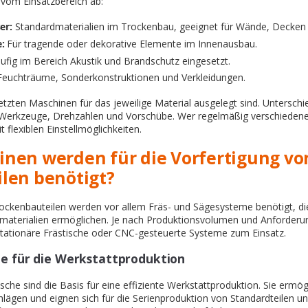
 vom Einsatzbereich ab:
er:
Standardmaterialien im Trockenbau, geeignet für Wände, Decken 
:
Für tragende oder dekorative Elemente im Innenausbau.
fig im Bereich Akustik und Brandschutz eingesetzt.
Feuchträume, Sonderkonstruktionen und Verkleidungen.
setzten Maschinen für das jeweilige Material ausgelegt sind. Unterschi
 Werkzeuge, Drehzahlen und Vorschübe. Wer regelmäßig verschiedene 
 flexiblen Einstellmöglichkeiten.
nen werden für die Vorfertigung vo
len benötigt?
rockenbauteilen werden vor allem Fräs- und Sägesysteme benötigt, di
nmaterialien ermöglichen. Je nach Produktionsvolumen und Anforder
tationäre Frästische oder CNC-gesteuerte Systeme zum Einsatz.
he für die Werkstattproduktion
sche sind die Basis für eine effiziente Werkstattproduktion. Sie ermö
hlägen und eignen sich für die Serienproduktion von Standardteilen u