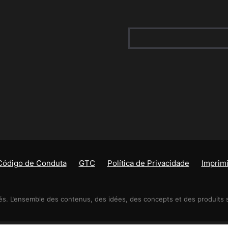
Código de Conduta
GTC
Política de Privacidade
Imprimi
s. L’ensemble des contenus, des idées, des concepts et des produits so