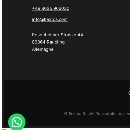
+49 8035 966030
info@flextos.com
Rosenheimer Strasse 44
83064 Raubling
Allemagne
© flextos GmbH. Tous droits réservé