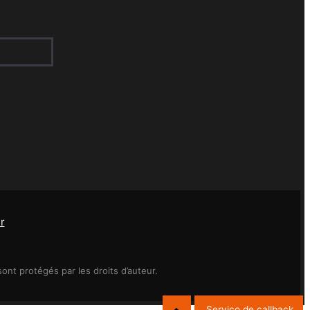
r
nt protégés par les droits d’auteur.
Serviço de callback