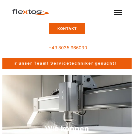
KONTAKT
+49 8035 966030
für unser Team!
Servicetechniker gesucht!
Wie können