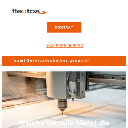
KONTAKT
+49 8035 966030
 Team!
Servicetechniker gesucht!
Welche Vorteile bietet die