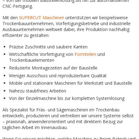
– von der mobilen Baustellenlösung bis hin zur automatisierten
CNC-Fertigung.
Mit den
SUPERCUT Maschinen
unterstützen wir beispielsweise
Trockenbauunternehmen, Vorfertigungsbetriebe und industrielle
Ausbauunternehmen weltweit dabei, ihre Produktion nachhaltig
effizienter zu gestalten:
Präzise Zuschnitte und saubere Kanten
Wirtschaftliche Vorfertigung von
Formteilen
und
Trockenbauelementen
Reduzierte Montagezeiten auf der Baustelle
Weniger Ausschuss und reproduzierbare Qualität
Mobile und stationäre Maschinen für Werkstatt und Baustelle
Nahezu staubfreies Arbeiten
Von der Einzelmaschine bis zur kompletten Systemlösung
Als Spezialist für Fräs- und Sägemaschinen im Trockenbau
entwickeln, produzieren und vertreiben wir unsere Systeme selbst
– praxisnah, anwenderorientiert und mit direktem Bezug zur
täglichen Arbeit im Innenausbau.
Wenn Sie wissen möchten, welche Maschine zu Ihrem Betrieb und