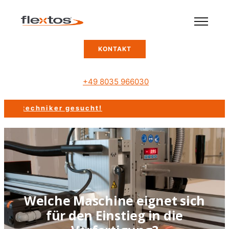
KONTAKT
+49 8035 966030
etechniker gesucht!
Welche Maschine eignet sich
für den Einstieg in die